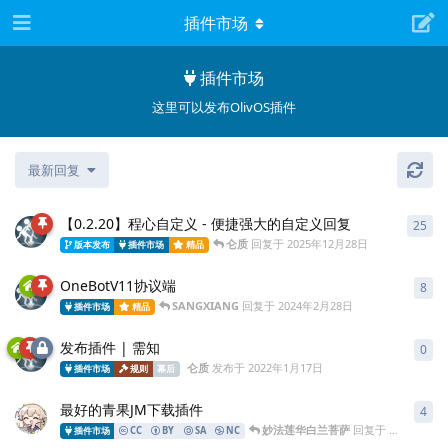
插件市场
插件市场
这里可以发布OlivOS插件
最新回复
【0.2.20】程心自定义 - 便捷强大的自定义回复
25
仑质
回复于
2025年12月28日
版本发布
插件市场
精品
OneBotV11协议端
8
SANGXIANG
回复于
2024年2月28日
插件市场
精品
发布插件 | 需知
0
仑质
发布于
2022年1月17日
插件市场
规则
幕后
最好的青果JM下载插件
4
妙法莲华白兰菩萨
回复于
2 小时前
插件市场
CC
BY
SA
NC