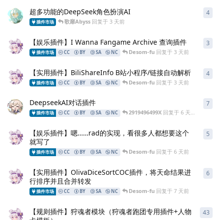
超多功能的DeepSeek角色扮演AI
4
歌靡Abyss
回复于
3 天前
插件市场
【娱乐插件】I Wanna Fangame Archive 查询插件
3
Desom-fu
回复于
3 天前
插件市场
CC
BY
SA
NC
【实用插件】BiliShareInfo B站小程序/链接自动解析
4
Desom-fu
回复于
3 天前
插件市场
CC
BY
SA
NC
DeepseekAI对话插件
7
2919496499X
回复于
6 天前
插件市场
CC
BY
SA
NC
【娱乐插件】嗯……rad的实现，看很多人都想要这个
5
就写了
Desom-fu
回复于
6 天前
插件市场
CC
BY
SA
NC
【实用插件】OlivaDiceSortCOC插件，将天命结果进
6
行排序并且合并转发
Desom-fu
回复于
7 天前
插件市场
CC
BY
SA
NC
【规则插件】狩魂者模块（狩魂者跑团专用插件+人物
43