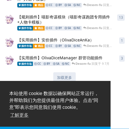
Desom-fu
回复于
9 7月
插件市场
精品
CC
BY
SA
NC
【规则插件】喵影奇谋模块（喵影奇谋跑团专用插件
13
+人物卡模板）
Desom-fu
回复于
9 7月
插件市场
精品
CC
BY
SA
NC
【实用插件】安价插件（OlivaDiceAnKa）
1
Desom-fu
回复于
9 7月
插件市场
精品
CC
BY
SA
NC
【实用插件】OlivaDiceManager 群管功能插件
3
Desom-fu
回复于
9 7月
插件市场
CC
BY
SA
NC
加载更多
本站使用 cookie 数据以确保网站正常运行，
并帮助我们为您提供最佳用户体验。点击“同
意”即表示您同意我们使用 cookie。
了解更多