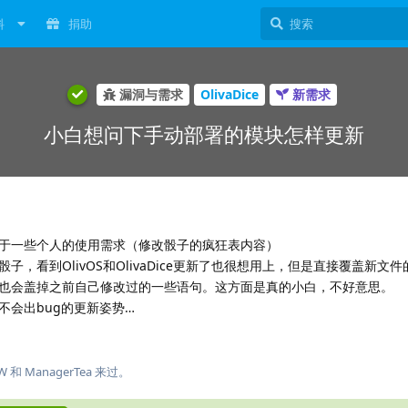
料
捐助
漏洞与需求
OlivaDice
新需求
小白想问下手动部署的模块怎样更新
于一些个人的使用需求（修改骰子的疯狂表内容）
，看到OlivOS和OlivaDice更新了也很想用上，但是直接覆盖新文
也会盖掉之前自己修改过的一些语句。这方面是真的小白，不好意思。
不会出bug的更新姿势…
W
和
ManagerTea
来过。