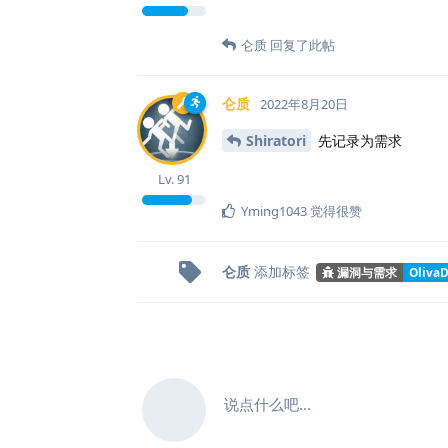
仑质
回复了此帖
仑质
2022年8月20日
Shiratori
先记录为需求
Lv.
91
Yming1043
觉得很赞
仑质
添加标签
漏洞与需求
OlivaD
说点什么吧...