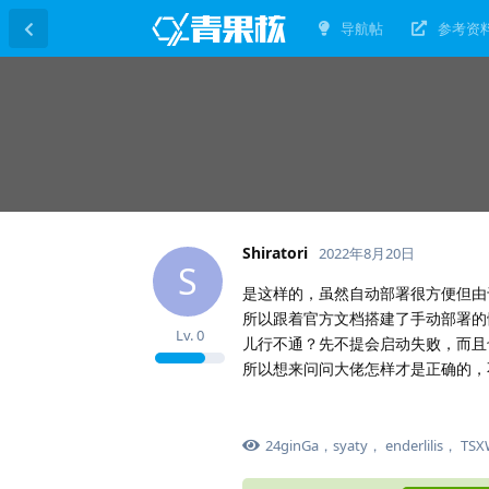
导航帖
参考资
Shiratori
2022年8月20日
S
是这样的，虽然自动部署很方便但由
所以跟着官方文档搭建了手动部署的骰子
Lv.
0
儿行不通？先不提会启动失败，而且
所以想来问问大佬怎样才是正确的，
24ginGa
，
syaty
，
enderlilis
，
TSX