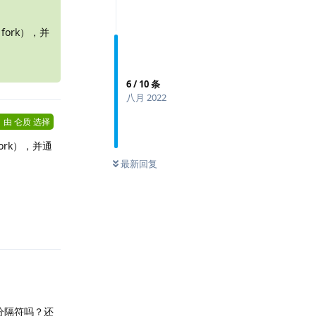
ork），并
6
/
10
条
八月 2022
由
仑质
选择
rk），并通
0
条未读
最新回复
回复
分隔符吗？还