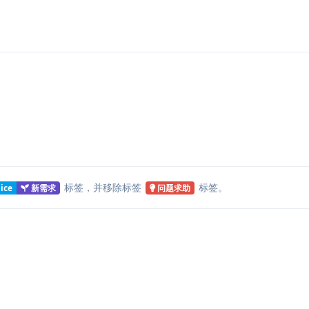
标签
，并移除标签
标签
。
ice
新需求
问题求助