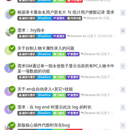
漏洞与需求
OlivaDice
已解决
存在漏洞
根据录卡重命名用户群名片 与 统计用户掷骰记录 需求
2
Desom-fu
回复于
2025年9月
漏洞与需求
OlivaDice
新需求
同类问题
需求：.hiy指令
4
Desom-fu
回复于
2025年9月17日
漏洞与需求
OlivaDice
新需求
关于自制人物卡属性录入的问题
2
D
Desom-fu
回复于
2025年7月1
漏洞与需求
OlivaDice
已解决
新需求
需求GM通过单一指令使骰子显示当前所有PC人物卡中
1
J
某一项数据的功能
Desom-fu
回复于
2025年7月1
漏洞与需求
OlivaDice
已解决
新需求
关于.en会自动录入<其它>技能
3
S
Desom-fu
回复于
2025年6月3
漏洞与需求
OlivaDice
已解决
新需求
需求：在 log end 时显示此次 log 的时长
1
C
Desom-fu
回复于
2025年6月2
漏洞与需求
OlivaDice
已解决
新需求
新版核心插件代骰时存在bug
1