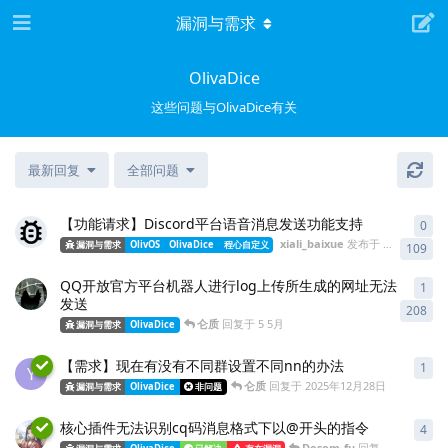
漏洞与需求
OlivaDice
这些问题与OlivaDice有关
最新回复
全部问题
【功能请求】Discord平台语音消息发送功能支持
0
xiali_baixue
发布于
11 6月
漏洞与需求
OlivOS
OlivaDice
程心自定义
109
QQ开放官方平台机器人进行log上传所生成的网址无法
1
发送
208
仑质
回复于
5 5月
漏洞与需求
OlivaDice
【需求】现在有没有不同群设置不同nn的办法
1
Y
仑质
回复于
2025年12月28日
漏洞与需求
OlivaDice
非问题
核心插件无法识别cq码消息格式下以@开头的指令
4
Desom-fu
回复于
2025年9月