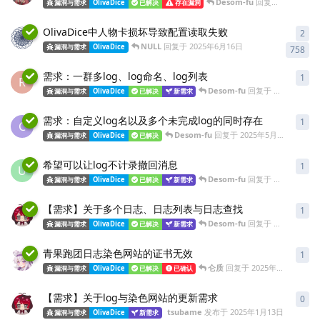
Desom-fu
回复于
2025年6月
漏洞与需求
OlivaDice
已解决
存在漏洞
OlivaDice中人物卡损坏导致配置读取失败
2
NULL
回复于
2025年6月16日
漏洞与需求
OlivaDice
758
需求：一群多log、log命名、log列表
1
R
Desom-fu
回复于
2025年5月2
漏洞与需求
OlivaDice
已解决
新需求
需求：自定义log名以及多个未完成log的同时存在
1
C
Desom-fu
回复于
2025年5月27日
漏洞与需求
OlivaDice
已解决
希望可以让log不计录撤回消息
1
U
Desom-fu
回复于
2025年5月2
漏洞与需求
OlivaDice
已解决
新需求
【需求】关于多个日志、日志列表与日志查找
1
Desom-fu
回复于
2025年5月2
漏洞与需求
OlivaDice
已解决
新需求
青果跑团日志染色网站的证书无效
1
仑质
回复于
2025年4月20日
漏洞与需求
OlivaDice
已解决
已确认
【需求】关于log与染色网站的更新需求
0
tsubame
发布于
2025年1月13日
漏洞与需求
OlivaDice
新需求