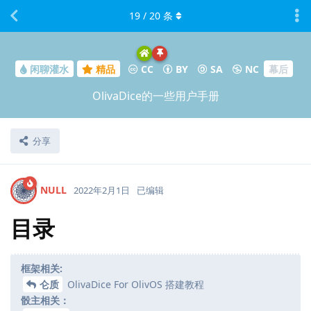
19
/
20
条
闲聊灌水
精品
CC
BY
SA
NC
幕后
OlivaDice的一些用户手册
分享
NULL
2022年2月1日
已编辑
目录
框架相关:
仑质
OlivaDice For OlivOS 搭建教程
骰主相关：