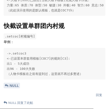
<-人物卡[xxx]已按照[当前人物卡模板]完成人物卡作成:

力量:65 体质:70 体型:50 敏捷:30 外貌:40 智力:60 意志:50 教育
（此处演示使用的是默认模板，也就是COC7th）
快截设置单群团内村规
.setcoc[村规编号]
举例：
->.setcoc3

<-已设置本群套用模板[COC7]的规则[C3]:

出1 - 5大成功

出96 - 100大失败

（人物卡模板在之前有提到过，这里就不再过多赘述）
NULL
回复
NULL
回复了此帖