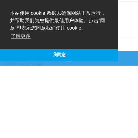
3 个月
后
本站使用 cookie 数据以确保网站正常运行，
并帮助我们为您提供最佳用户体验。点击“同
意”即表示您同意我们使用 cookie。
仑质
添加标签
标签
幕后
了解更多
我同意
说点什么吧...
仑质 / OlivOS-Team © 2019 - 2026
青果核 - OlivOS论坛 | Witness Union / 见证联合