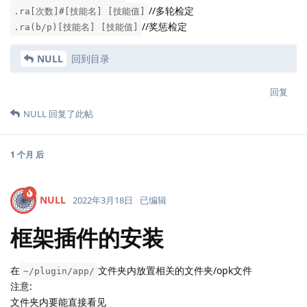
//多轮检定
.ra[次数]#[技能名] [技能值]
//奖惩检定
.ra(b/p)[技能名] [技能值]
NULL
回到目录
回复
NULL
回复了此帖
1 个月
后
NULL
2022年3月18日
已编辑
框架插件的安装
在
文件夹内放置相关的文件夹/opk文件
~/plugin/app/
注意:
文件夹内要能直接看见