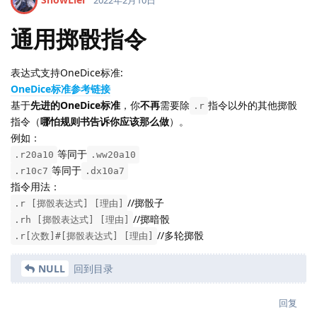
2022年2月10日
通用掷骰指令
表达式支持OneDice标准:
OneDice标准参考链接
基于
先进的OneDice标准
，你
不再
需要除
指令以外的其他掷骰
.r
指令（
哪怕规则书告诉你应该那么做
）。
例如：
等同于
.r20a10
.ww20a10
等同于
.r10c7
.dx10a7
指令用法：
//掷骰子
.r [掷骰表达式] [理由]
//掷暗骰
.rh [掷骰表达式] [理由]
//多轮掷骰
.r[次数]#[掷骰表达式] [理由]
NULL
回到目录
回复