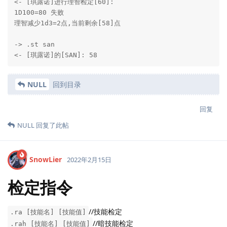
<- [琪露诺]进行理智检定[60]:

1D100=80 失败

理智减少1d3=2点,当前剩余[58]点

-> .st san

<- [琪露诺]的[SAN]: 58
NULL
回到目录
回复
NULL
回复了此帖
SnowLier
2022年2月15日
检定指令
//技能检定
.ra [技能名] [技能值]
//暗技能检定
.rah [技能名] [技能值]