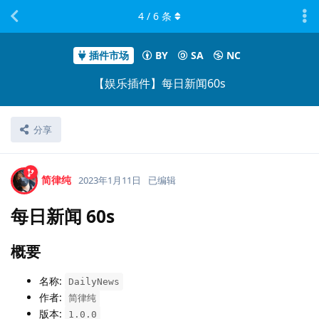
4
/
6
条
插件市场
BY
SA
NC
【娱乐插件】每日新闻60s
分享
简律纯
2023年1月11日
已编辑
每日新闻 60s
概要
名称:
DailyNews
作者:
简律纯
版本:
1.0.0