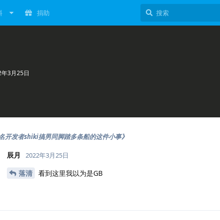
料
捐助
22年3月25日
名开发者shiki搞男同脚踏多条船的这件小事》
辰月
2022年3月25日
落清
看到这里我以为是GB