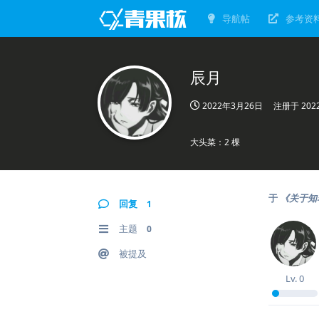
导航帖
参考资
辰月
2022年3月26日
注册于
20
大头菜：2 棵
于
《关于知
回复
1
主题
0
被提及
Lv.
0