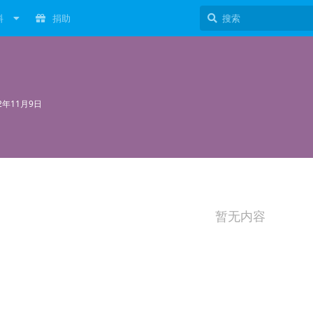
料
捐助
22年11月9日
暂无内容