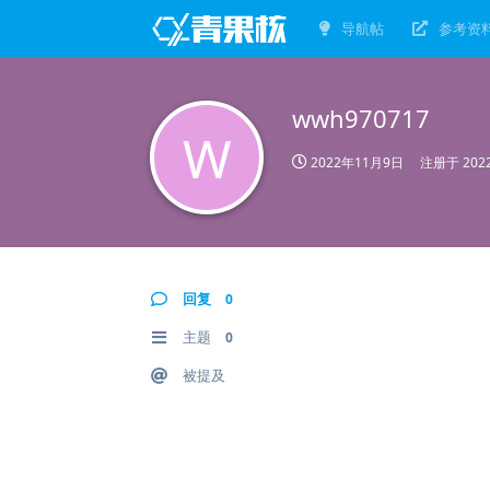
导航帖
参考资
wwh970717
W
2022年11月9日
注册于
20
回复
0
主题
0
被提及