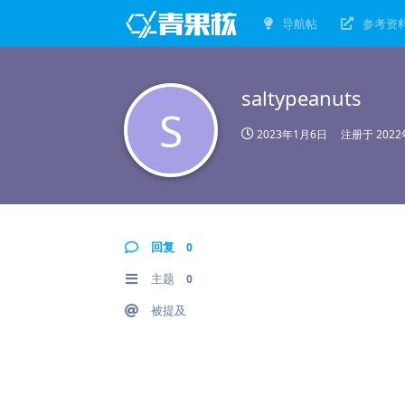
导航帖
参考资
saltypeanuts
S
2023年1月6日
注册于
202
回复
0
主题
0
被提及