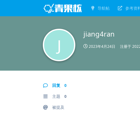
导航帖
参考资
jiang4ran
J
2023年4月24日
注册于
20
回复
0
主题
0
被提及