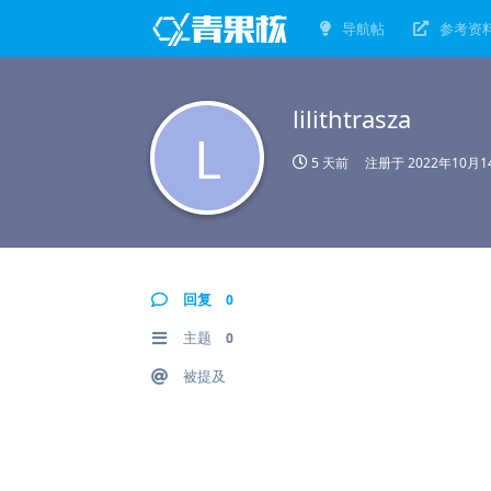
导航帖
参考资
lilithtrasza
L
5 天前
注册于
2022年10月1
回复
0
主题
0
被提及