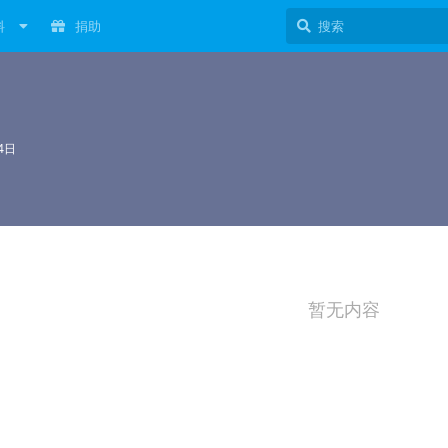
料
捐助
4日
暂无内容