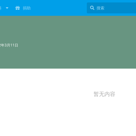
料
捐助
22年3月11日
暂无内容