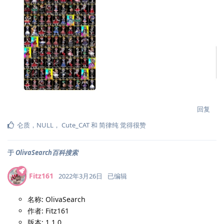
回复
仑质
，
NULL
，
Cute_CAT
和
简律纯
觉得很赞
于
OlivaSearch百科搜索
Fitz161
2022年3月26日
已编辑
名称: OlivaSearch
作者: Fitz161
版本: 1.1.0