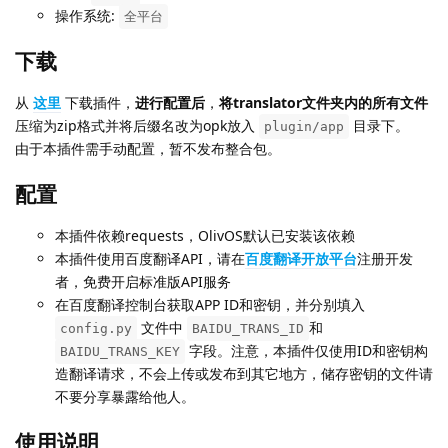
操作系统:
全平台
下载
从
这里
下载插件，
进行配置后
，
将translator文件夹内的所有文件
压缩为zip格式并将后缀名改为opk放入
目录下。
plugin/app
由于本插件需手动配置，暂不发布整合包。
配置
本插件依赖requests，OlivOS默认已安装该依赖
本插件使用百度翻译API，请在
百度翻译开放平台
注册开发
者，免费开启标准版API服务
在百度翻译控制台获取APP ID和密钥，并分别填入
文件中
和
config.py
BAIDU_TRANS_ID
字段。注意，本插件仅使用ID和密钥构
BAIDU_TRANS_KEY
造翻译请求，不会上传或发布到其它地方，储存密钥的文件请
不要分享暴露给他人。
使用说明