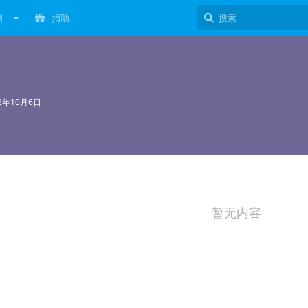
料
捐助
22年10月6日
暂无内容