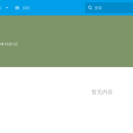
料
捐助
22年10月1日
暂无内容