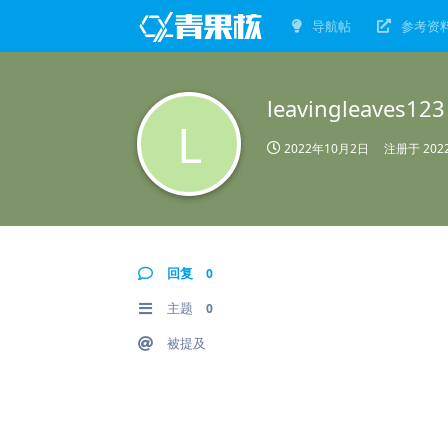
导航帖
参考资
leavingleaves123
L
2022年10月2日
注册于
20
回复
0
主题
0
被提及