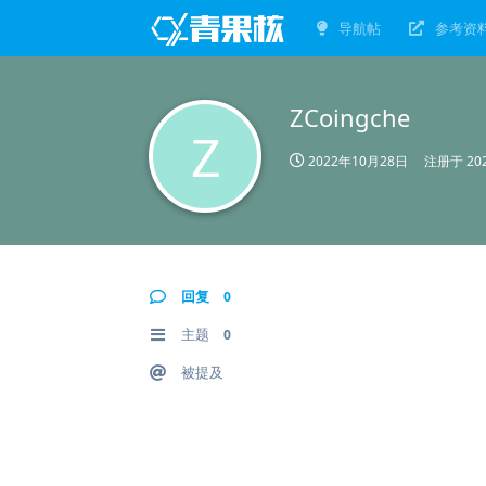
导航帖
参考资
ZCoingche
Z
2022年10月28日
注册于
20
回复
0
主题
0
被提及