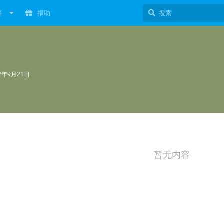
料
捐助
22年9月21日
暂无内容