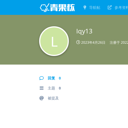
导航帖
参考资
lqy13
L
2023年4月26日
注册于
20
回复
0
主题
0
被提及