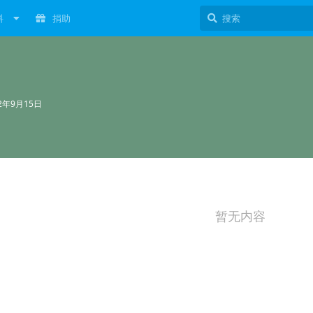
料
捐助
22年9月15日
暂无内容