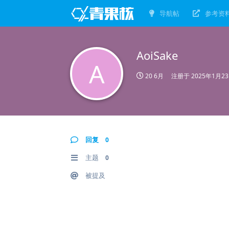
导航帖
参考资
AoiSake
A
20 6月
注册于
2025年1月2
回复
0
主题
0
被提及