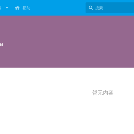
料
捐助
3日
暂无内容