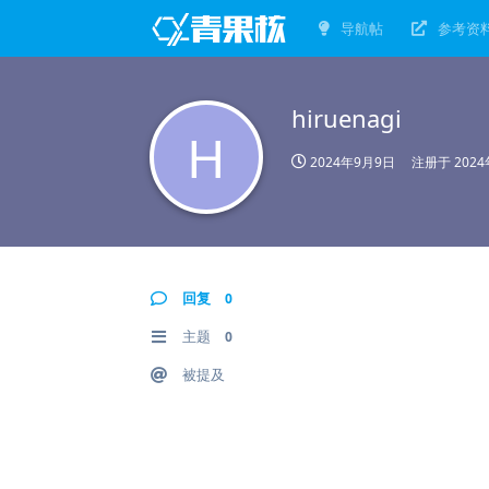
导航帖
参考资
hiruenagi
H
2024年9月9日
注册于
202
回复
0
主题
0
被提及