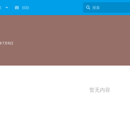
料
捐助
4年7月8日
暂无内容