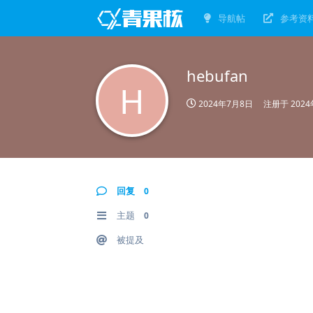
导航帖
参考资
hebufan
H
2024年7月8日
注册于
202
回复
0
主题
0
被提及