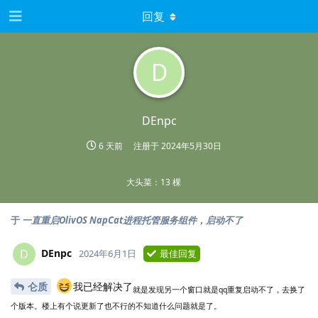
回复
D
DEnpc
6 天前
注册于
2024年5月30日
大头菜：13 棵
于
一直重启OlivOS NapCat进程托管服务组件，启动不了
DEnpc
D
2024年6月1日
最佳回复
仑质
我已经解决了
就是发现另一个窗口就是qq重复启动不了，去换了
个版本。楼上有个说更新了也不行的不知道什么问题就是了。