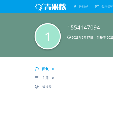
导航帖
参考资
1554147094
1
2023年9月17日
注册于
20
回复
0
主题
0
被提及