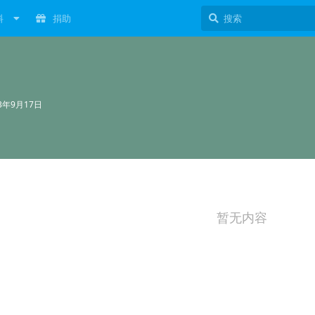
料
捐助
23年9月17日
暂无内容