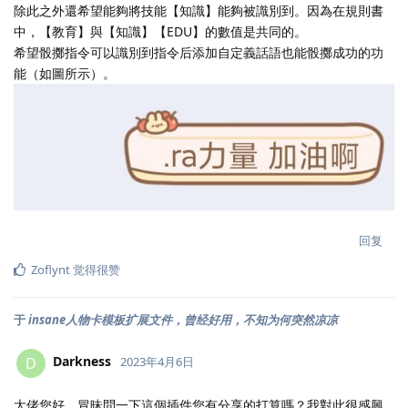
除此之外還希望能夠將技能【知識】能夠被識別到。因為在規則書
中，【教育】與【知識】【EDU】的數值是共同的。
希望骰擲指令可以識別到指令后添加自定義話語也能骰擲成功的功
能（如圖所示）。
回复
Zoflynt
觉得很赞
于
insane人物卡模板扩展文件，曾经好用，不知为何突然凉凉
Darkness
D
2023年4月6日
大佬您好，冒昧問一下這個插件您有分享的打算嗎？我對此很感興