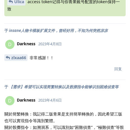
Ulica
access token记得与你青果账号配置的token保持一
致
于
insane人物卡模板扩展文件，曾经好用，不知为何突然凉凉
Darkness
D
2023年4月8日
zlxaa66
非常感謝！！
回复
于
【需求】希望可以实现简繁转换以及骰掷指令能够识别困难侦查等
Darkness
D
2023年4月6日
關於簡繁轉換：我記得二版青果是支持簡單轉換的，因此希望三版
也可以實現指令等識別繁體。
關於骰擲指令：如溯洄系，可以識別如“困難偵查”，“極難偵查”等骰