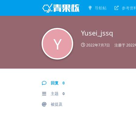
导航帖
参考资
Yusei_jssq
Y
2022年7月7日
注册于
202
回复
0
主题
0
被提及