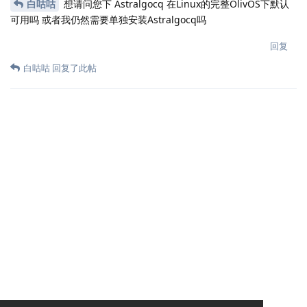
白咕咕
想请问您下 Astralgocq 在Linux的完整OlivOS下默认
可用吗 或者我仍然需要单独安装Astralgocq吗
回复
白咕咕
回复了此帖