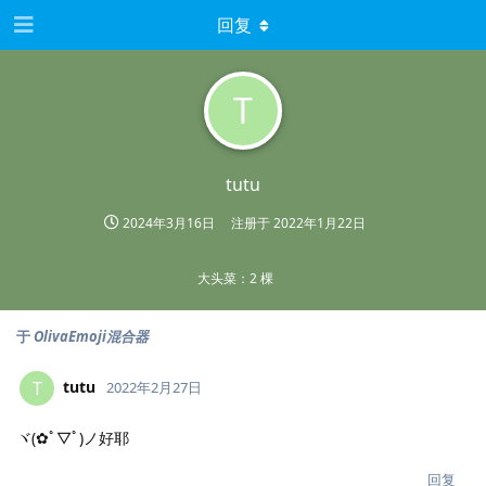
回复
T
tutu
2024年3月16日
注册于
2022年1月22日
大头菜：2 棵
于
OlivaEmoji混合器
tutu
T
2022年2月27日
ヾ(✿ﾟ▽ﾟ)ノ好耶
回复