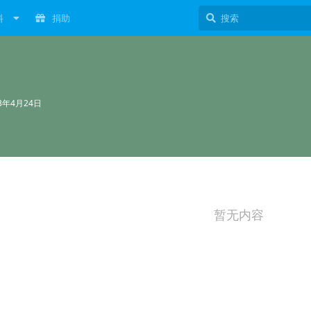
料
捐助
23年4月24日
暂无内容