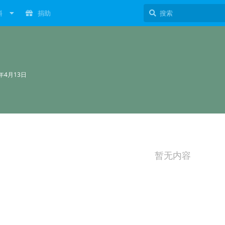
料
捐助
3年4月13日
暂无内容