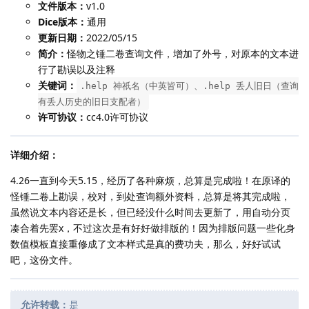
文件版本：
v1.0
Dice版本：
通用
更新日期：
2022/05/15
简介：
怪物之锤二卷查询文件，增加了外号，对原本的文本进
行了勘误以及注释
关键词：
.help 神祇名（中英皆可）、.help 丢人旧日（查询
有丢人历史的旧日支配者）
许可协议：
cc4.0许可协议
详细介绍：
4.26一直到今天5.15，经历了各种麻烦，总算是完成啦！在原译的
怪锤二卷上勘误，校对，到处查询额外资料，总算是将其完成啦，
虽然说文本内容还是长，但已经没什么时间去更新了，用自动分页
凑合着先罢x，不过这次是有好好做排版的！因为排版问题一些化身
数值模板直接重修成了文本样式是真的费功夫，那么，好好试试
吧，这份文件。
允许转载：
是