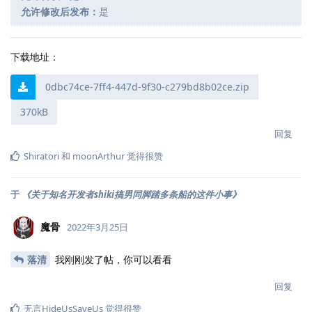
允许修改后发布：
是
下载地址：
0dbc74ce-7ff4-447d-9f30-c279bd8b02ce.zip
370kB
回复
Shiratori
和
moonArthur
觉得很赞
于
《关于知名开发者shiki搞男同脚踏多条船的这件小事》
魔骨
2022年3月25日
落清
我刚刚发了帖，你可以看看
回复
无言HideUsSaveUs
觉得很赞