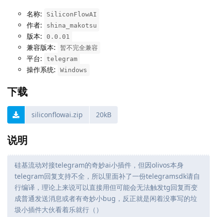
名称:
SiliconFlowAI
作者:
shina_makotsu
版本:
0.0.01
兼容版本:
暂不完全兼容
平台:
telegram
操作系统:
Windows
下载
siliconflowai.zip
20kB
说明
硅基流动对接telegram的奇妙ai小插件，但因olivos本身
telegram回复支持不全，所以里面补了一份telegramsdk请自
行编译，理论上来说可以直接用但可能会无法触发tg回复而变
成普通发送消息或者有奇妙小bug，反正就是闲着没事写的垃
圾小插件大伙看着乐就行（）