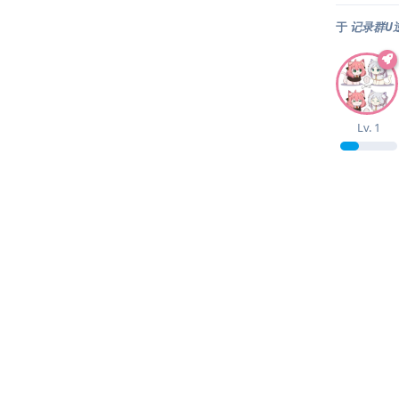
于
记录群U
Lv.
1