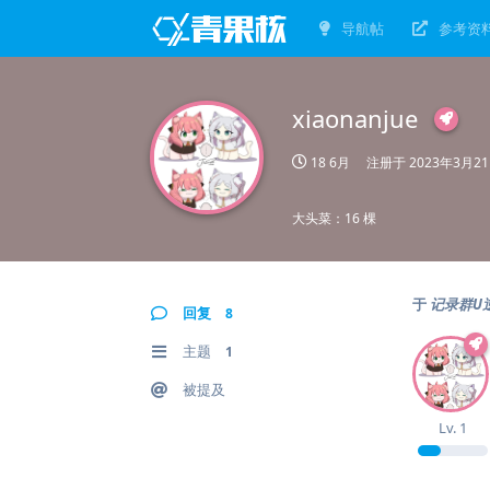
导航帖
参考资
xiaonanjue
18 6月
注册于
2023年3月2
大头菜：16 棵
于
记录群U
回复
8
主题
1
被提及
Lv.
1