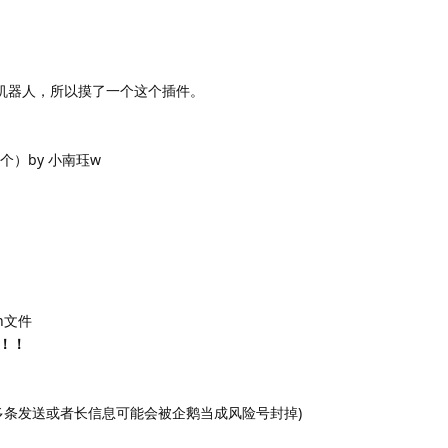
的机器人，所以摸了一个这个插件。
）by 小南珏w
n文件
！！
多条发送或者长信息可能会被企鹅当成风险号封掉)