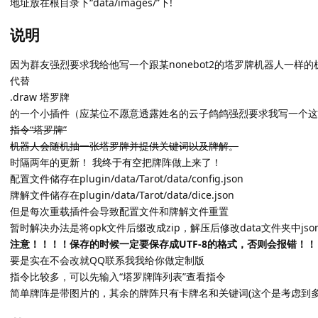
地址放在根目录下“data/images/”下!
说明
因为群友强烈要求我给他写一个跟某nonebot2的塔罗牌机器人一样
代替
.draw 塔罗牌
的一个小插件（应某位不愿意透露姓名的云子鸽鸽强烈要求我写一个这个
指令“塔罗牌”
机器人会随机抽一张塔罗牌并提供关键词以及牌解。
时隔两年的更新！ 我终于有空把牌阵做上来了！
配置文件储存在plugin/data/Tarot/data/config.json
牌解文件储存在plugin/data/Tarot/data/dice.json
但是每次重载插件会导致配置文件和牌解文件重置
暂时解决办法是将opk文件后缀改成zip，解压后修改data文件夹中jso
注意！！！！保存的时候一定要保存成UTF-8的格式，否则会报错！！
要是实在不会改就QQ联系我我给你做定制版
指令比较多，可以先输入“塔罗牌阵列表”查看指令
简单牌阵是带图片的，其余的牌阵只有卡牌名和关键词(这个是考虑到