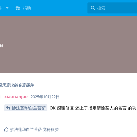
料
捐助
1日
逆天言论的名言插件
xiaonanjue
2025年10月22日
妙法莲华白兰菩萨
OK 感谢修复 还上了指定清除某人的名言 的功
妙法莲华白兰菩萨
觉得很赞