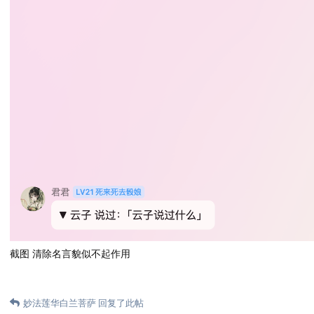
截图 清除名言貌似不起作用
妙法莲华白兰菩萨
回复了此帖