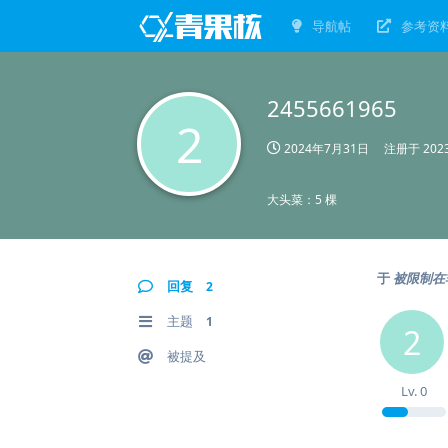
导航帖
参考资
2455661965
2
2024年7月31日
注册于
20
大头菜：5 棵
于
被限制在
回复
2
主题
1
2
被提及
Lv.
0