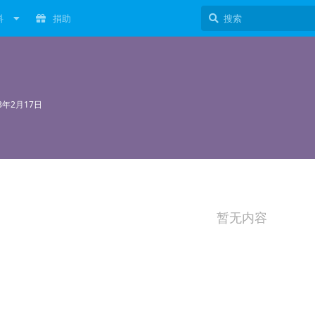
料
捐助
23年2月17日
暂无内容