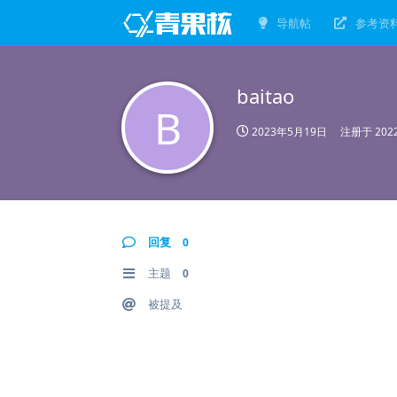
导航帖
参考资
baitao
B
2023年5月19日
注册于
20
回复
0
主题
0
被提及