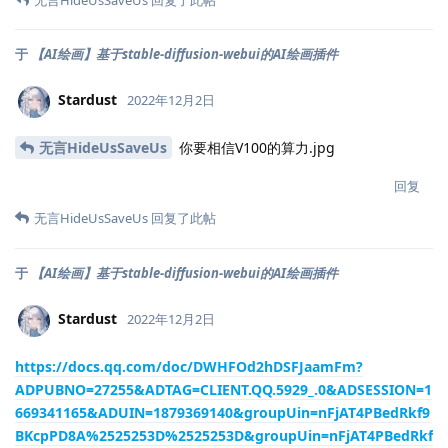
于
【AI绘画】基于stable-diffusion-webui的AI绘画插件
Stardust
2022年12月2日
无言HideUsSaveUs
你要相信V100的算力.jpg
回复
无言HideUsSaveUs
回复了此帖
于
【AI绘画】基于stable-diffusion-webui的AI绘画插件
Stardust
2022年12月2日
https://docs.qq.com/doc/DWHFOd2hDSFJaamFm?
ADPUBNO=27255&ADTAG=CLIENT.QQ.5929_.0&ADSESSION=1
669341165&ADUIN=1879369140&groupUin=nFjAT4PBedRkf9
BKcpPD8A%2525253D%2525253D&groupUin=nFjAT4PBedRkf