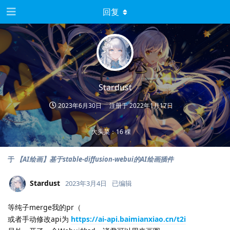
回复
Stardust
2023年6月30日
注册于
2022年1月17日
大头菜：16 棵
于
【AI绘画】基于stable-diffusion-webui的AI绘画插件
Stardust
2023年3月4日
已编辑
等纯子merge我的pr（
或者手动修改api为
https://ai-api.baimianxiao.cn/t2i