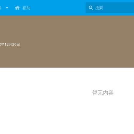
料
捐助
22年12月20日
暂无内容