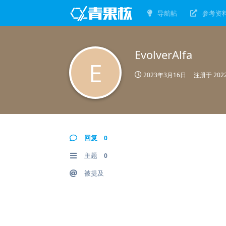
导航帖
参考资
EvolverAlfa
E
2023年3月16日
注册于
20
回复
0
主题
0
被提及