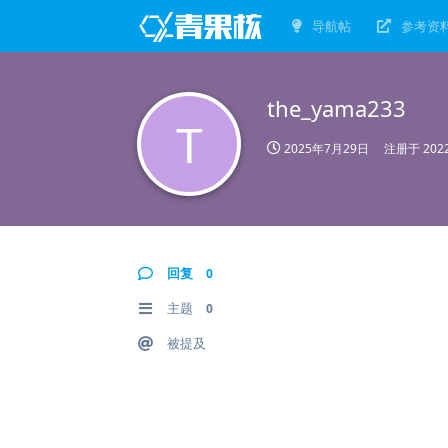
导航帖
参考资
the_yama233
T
2025年7月29日
注册于
20
回复
0
主题
0
被提及