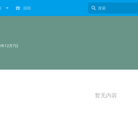
料
捐助
22年12月7日
暂无内容