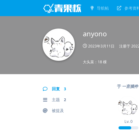
导航帖
参考资
anyono
2023年3月11日
注册于
20
大头菜：18 棵
于
一言插件：
回复
3
主题
2
被提及
Lv.
0