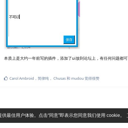
本质上是大约一年前写的插件，添加了ui放到论坛上，有任何问题都
Carol Ambroid
，
简律纯
，
Chusas
和
mudou
觉得很赞
提供最佳用户体验。点击“同意”即表示您同意我们使用 cookie。
仑质 / OlivOS-Team © 2019 - 2026