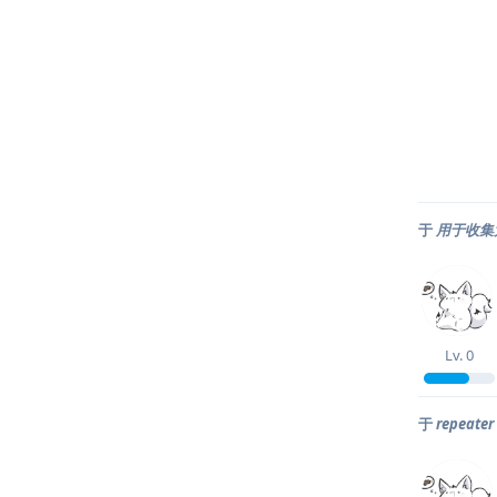
于
用于收集
Lv.
0
于
repeat