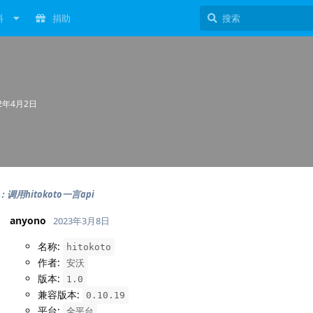
料
捐助
22年4月2日
调用hitokoto一言api
anyono
2023年3月8日
名称:
hitokoto
作者:
安沃
版本:
1.0
兼容版本:
0.10.19
平台:
全平台