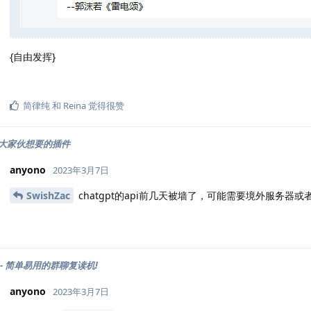
{自由发挥}
简律纯
和
Reina
觉得很赞
大家伙想要的插件
anyono
2023年3月7日
SwishZac
chatgpt的api前几天被墙了，可能需要境外服务器或
er - 简单易用的群聊复读机!
anyono
2023年3月7日