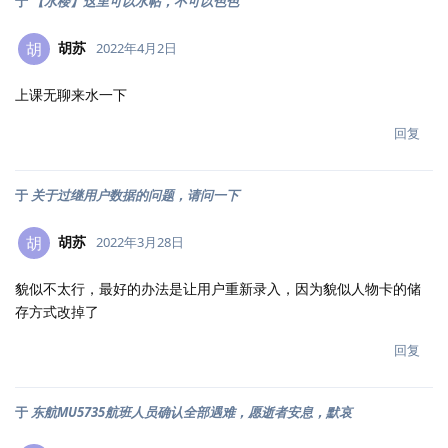
于
【水楼】这里可以水帖，不可以色色
胡苏
胡
2022年4月2日
上课无聊来水一下
回复
于
关于过继用户数据的问题，请问一下
胡苏
胡
2022年3月28日
貌似不太行，最好的办法是让用户重新录入，因为貌似人物卡的储
存方式改掉了
回复
于
东航MU5735航班人员确认全部遇难，愿逝者安息，默哀