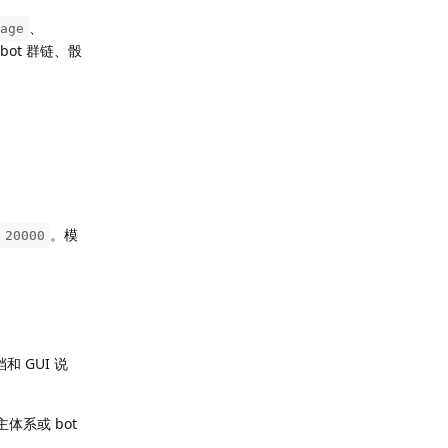
、
age
bot 群链、骰
。模
20000
档和 GUI 说
体系或 bot