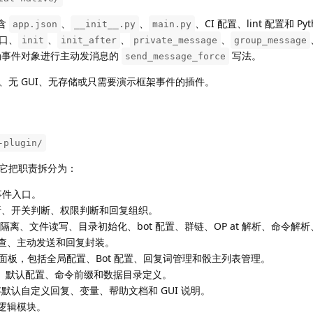
包含
、
、
、CI 配置、lint 配置和 Py
app.json
__init__.py
main.py
口、
、
、
、
init
init_after
private_message
group_message
伪事件对象进行主动发消息的
写法。
send_message_force
、无 GUI、无存储或只需要演示框架事件的插件。
-plugin/
它把职责拆分为：
 事件入口。
析、开关判断、权限判断和回复组织。
离、文件读写、目录初始化、bot 配置、群链、OP at 解析、命令解析
用性检查、主动发送和回复封装。
r 配置面板，包括全局配置、Bot 配置、回复词管理和骰主列表管理。
、默认配置、命令前缀和数据目录定义。
默认自定义回复、变量、帮助文档和 GUI 说明。
逻辑模块。