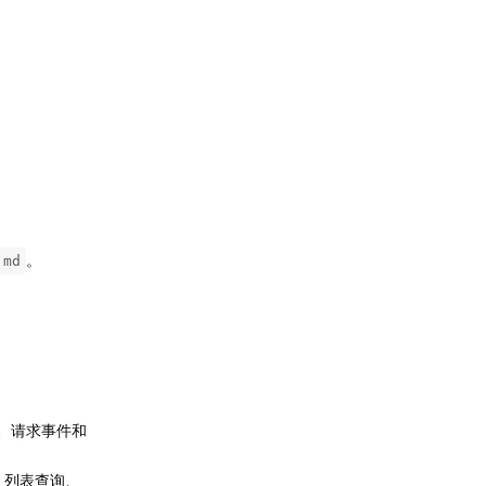
。
.md
、请求事件和
、列表查询、