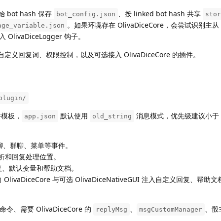
bot hash 保存
、按 linked bot hash 共享
bot_config.json
stor
。如果环境存在 OlivaDiceCore，会尝试识别主从 
age_variable.json
vaDiceLogger 钩子。
义回复词、权限控制，以及可选接入 OlivaDiceCore 的插件。
plugin/
插件模板，
默认使用
消息模式，优先级建议小于
app.json
old_string
聊、群聊、菜单等事件。
析和回复处理位置。
复、默认变量和帮助文档。
 OlivaDiceCore 与可选 OlivaDiceNativeGUI 注入自定义回复、帮助文
、需要 OlivaDiceCore 的
、
、骰主
replyMsg
msgCustomManager