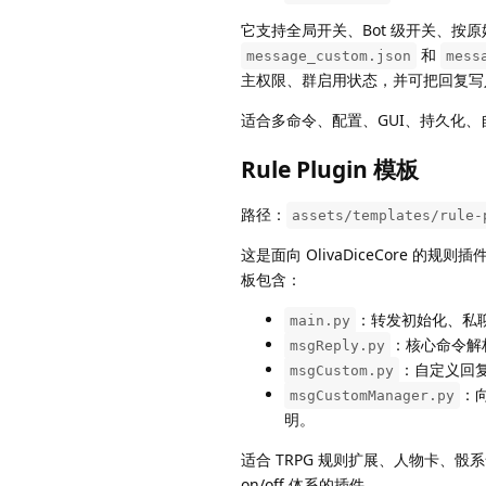
它支持全局开关、Bot 级开关、按原始 
和
message_custom.json
mess
主权限、群启用状态，并可把回复写入 Oli
适合多命令、配置、GUI、持久化、自定
Rule Plugin 模板
路径：
assets/templates/rule-
这是面向 OlivaDiceCore 的规则
板包含：
：转发初始化、私
main.py
：核心命令解
msgReply.py
：自定义回
msgCustom.py
：向
msgCustomManager.py
明。
适合 TRPG 规则扩展、人物卡、骰系命令
on/off 体系的插件。