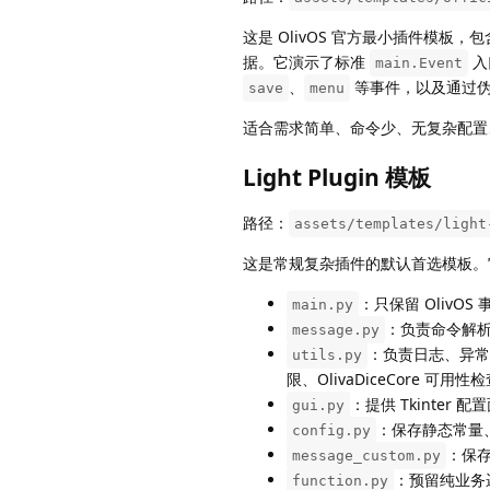
这是 OlivOS 官方最小插件模板，
据。它演示了标准
入
main.Event
、
等事件，以及通过
save
menu
适合需求简单、命令少、无复杂配置
Light Plugin 模板
路径：
assets/templates/light
这是常规复杂插件的默认首选模板。
：只保留 OlivOS
main.py
：负责命令解
message.py
：负责日志、异常隔
utils.py
限、OlivaDiceCore 可
：提供 Tkinte
gui.py
：保存静态常量
config.py
：保存
message_custom.py
：预留纯业务
function.py