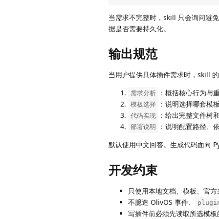
当需求不完整时，skill 只会询问避
据是否需要持久化。
输出规范
当用户提供具体插件需求时，skill
：概括核心行为与
需求分析
：说明选择哪套模
模板选择
：给出完整文件树
代码实现
：说明配置路径、
部署说明
默认使用中文回答。生成代码面向 Python
开发约束
只使用本地文档、模板、官方来
不臆造 OlivOS 事件、
plugi
写插件前必须先读取所选模板的实