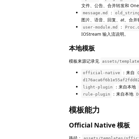
文件、公告、合并转发和 One
：
message.md
old_strin
图片、语音、回复、at、合
：
user-module.md
Proc.
IOStream 输入流说明。
本地模板
模板来源记录见
assets/templat
：来自
official-native
d176aca6f6b1e55af2fdd8
：来自本地
light-plugin
：来自本地
rule-plugin
D
模板能力
Official Native 模板
路径：
assets/templates/offic