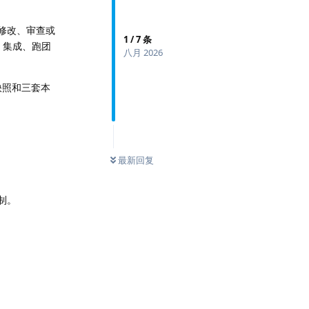
建、修改、审查或
1
/
7
条
re 集成、跑团
八月 2026
档快照和三套本
0
条未读
最新回复
控制。