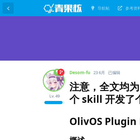
导航帖
参考资
Desom-fu
23 6月
已编辑
注意，全文均为 V
个 skill 
Lv.
49
OlivOS Plugi