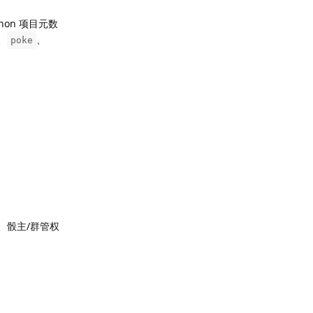
thon 项目元数
、
、
poke
、骰主/群管权