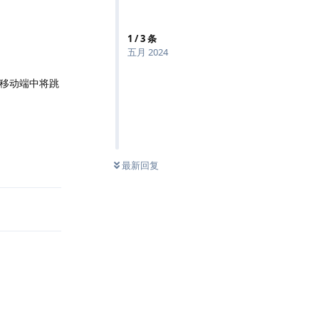
1
/
3
条
五月 2024
，但在移动端中将跳
回复
0
条未读
最新回复