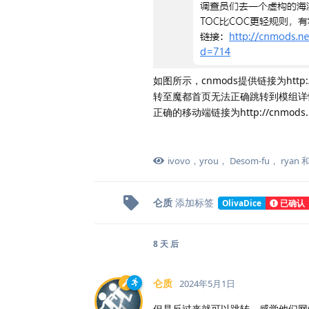
如图所示，cnmods提供链接为http://
转至魔都首页无法正确跳转到模组详
正确的移动端链接为http://cnmods.net/
ivovo
，
yrou
，
Desom-fu
，
ryan
仑质
添加标签
OlivaDice
已确认
8 天
后
仑质
2024年5月1日
但是反过来就可以跳转，感觉他们网