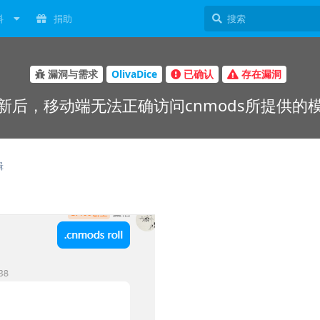
料
捐助
漏洞与需求
OlivaDice
已确认
存在漏洞
新后，移动端无法正确访问cnmods所提供的
辑