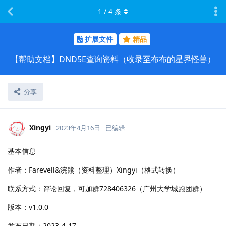
1
/
4
条
扩展文件
精品
【帮助文档】DND5E查询资料（收录至布布的星界怪兽）
分享
Xingyi
2023年4月16日
已编辑
基本信息
作者：Farevell&浣熊（资料整理）Xingyi（格式转换）
联系方式：评论回复，可加群728406326（广州大学城跑团群）
版本：v1.0.0
发布日期：2023-4-17