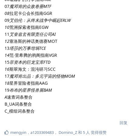
07
魔邓肯的众敌卷册MTF
08
拉尼卡公会长指南GGR
09
艾伯伦：从终末战争中崛起ERLW
10
荒洲探索者指南EGW
11
艾奎兹玄有限责任公司AI
12
塞洛斯的神话奥德赛MOT
13
塔莎的万事坩埚TCE
14
范·里希腾的鸦阁指南VGR
15
菲资本的巨龙宝库FTD
16
斯翠海文：混沌研习SCC
17
魔邓肯出品：多元宇宙的怪物MOM
18
星界冒险者指南AAG
19
布布的星界怪兽展BAM
A
速查词条整合
B_UA词条整合
C_模组词条整合
回复
mengyin
，
a1203369483
，
Domino_Z
和
5
人
觉得很赞