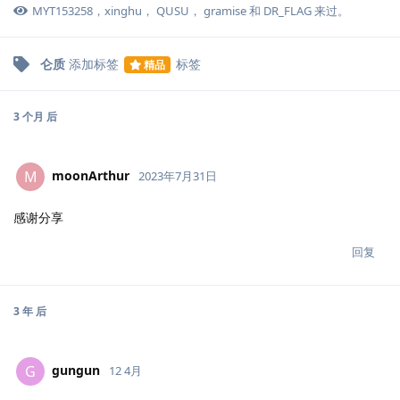
MYT153258
，
xinghu
，
QUSU
，
gramise
和
DR_FLAG
来过。
仑质
添加标签
标签
精品
3 个月
后
moonArthur
M
2023年7月31日
感谢分享
回复
3 年
后
gungun
G
12 4月