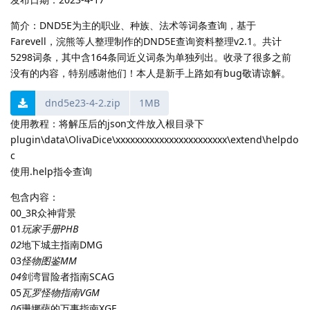
简介：DND5E为主的职业、种族、法术等词条查询，基于
Farevell，浣熊等人整理制作的DND5E查询资料整理v2.1。共计
5298词条，其中含164条同近义词条为单独列出。收录了很多之前
没有的内容，特别感谢他们！本人是新手上路如有bug敬请谅解。
dnd5e23-4-2.zip
1MB
使用教程：将解压后的json文件放入根目录下
plugin\data\OlivaDice\xxxxxxxxxxxxxxxxxxxxxxx\extend\helpdo
c
使用.help指令查询
包含内容：
00_3R众神背景
01
玩家手册PHB
02
地下城主指南DMG
03
怪物图鉴MM
04
剑湾冒险者指南SCAG
05
瓦罗怪物指南VGM
06
珊娜萨的万事指南XGE